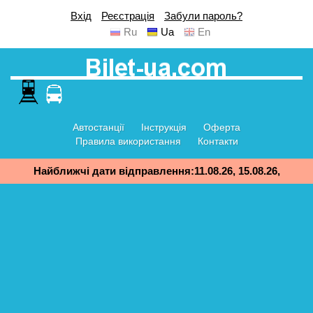
Вхід
Реєстрація
Забули пароль?
Ru
Ua
En
Автостанції
Інструкція
Оферта
Правила використання
Контакти
Найближчі дати відправлення:11.08.26, 15.08.26,