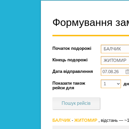
Формування за
Початок подорожі
Кінець подорожі
Дата відправлення
Показати також
дн
рейси для
Пошук рейсів
БАЛЧИК
-
ЖИТОМИР
, відстань — ~