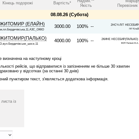
Надійн.**
Маршру
Кінець подорожі
Вартість*
Якість
Перевізник
08.08.26 (Субота)
ЖИТОМИР (ЕЛАЙН)
2НСЧ-ЛІТ НЕСЕБИР(
3000.00
100% --
ПП "Елай
ни,пл.Бердичівська,11,АЗС_ОККО
ЖИТОМИР(ПАЛЬКО)
2КИНЕ НЕСЕБИР(ПАЛЬКО) -
4000.00
100% --
ФОП Палько В.
,вул.Бердичівське_шосе,11
де визначена на наступному кроці
лькості рейсів, що відправилися із запізненням не більше 30 хвилин
драховано у відсотках (за останні 30 днів)
ений пунктиром текст, з'являється додаткова інформація.
 листа із