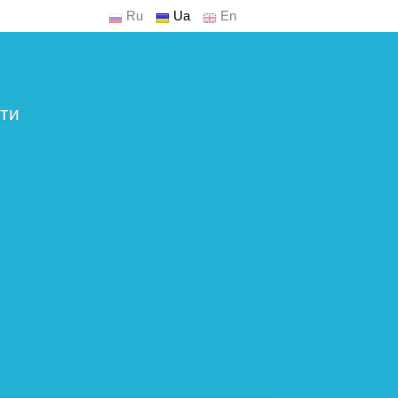
Ru
Ua
En
ти