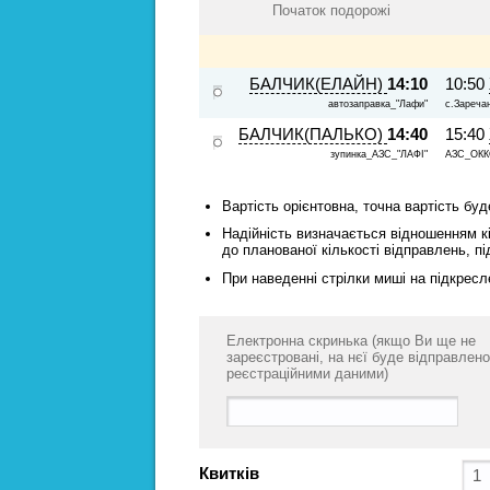
Початок подорожі
БАЛЧИК(ЕЛАЙН)
14:10
10:50
автозаправка_"Лафи"
с.Зареча
БАЛЧИК(ПАЛЬКО)
14:40
15:40
зупинка_АЗС_"ЛАФІ"
АЗС_ОККО
Вартість орієнтовна, точна вартість бу
Надійність визначається відношенням кі
до планованої кількості відправлень, пі
При наведенні стрілки миші на підкресл
Електронна скринька (якщо Ви ще не
зареєстровані, на нєї буде відправлено
реєстраційними даними)
Квитків