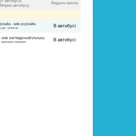
т автобуса
Видача квитка
 Марка автобусу
ЕЛАЙН) - КИЇВ АС(ЕЛАЙН)
В автобусі
н-Тур" СЕТРА 50
 КИЇВ ЗЛВ"ПІВДЕННИЙ"(ПАЛЬКО)
В автобусі
А. MERCEDES TOURISMO