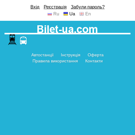
Вхід
Реєстрація
Забули пароль?
Ru
Ua
En
Автостанції
Інструкція
Оферта
Правила використання
Контакти