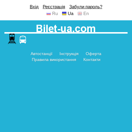
Вхід
Реєстрація
Забули пароль?
Ru
Ua
En
Автостанції
Інструкція
Оферта
Правила використання
Контакти