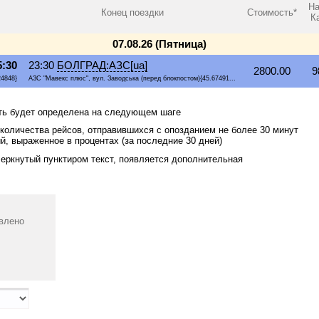
На
Конец поездки
Стоимость*
К
07.08.26 (Пятница)
5:30
23:30
БОЛГРАД:АЗС[ua]
2800.00
9
24848}
АЗС "Мавекс плюс", вул. Заводська (перед блокпостом){45.67491...
сть будет определена на следующем шаге
оличества рейсов, отправившихся с опозданием не более 30 минут
й, выраженное в процентах (за последние 30 дней)
еркнутый пунктиром текст, появляется дополнительная
авлено