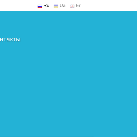
Ru
Ua
En
нтакты