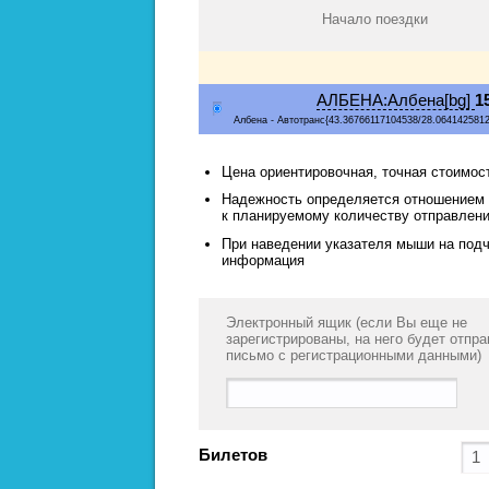
Начало поездки
АЛБЕНА:Албена[bg]
1
Албена - Автотранс{43.36766117104538/28.064142581
Цена ориентировочная, точная стоимо
Надежность определяется отношением к
к планируемому количеству отправлени
При наведении указателя мыши на подч
информация
Электронный ящик (если Вы еще не
зарегистрированы, на него будет отпр
письмо с регистрационными данными)
Билетов