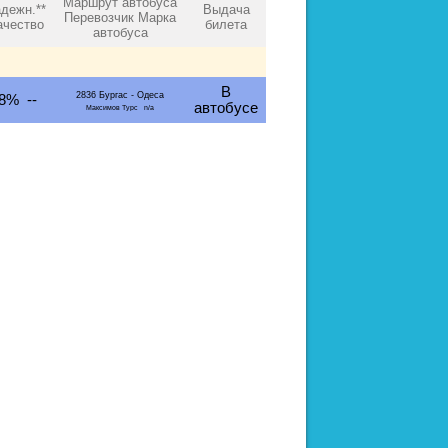
Маршрут автобуса
дежн.**
Выдача
Перевозчик Марка
ачество
билета
автобуса
В
2836 Бургас - Одеса
8% --
автобусе
Максимов Турс n/a