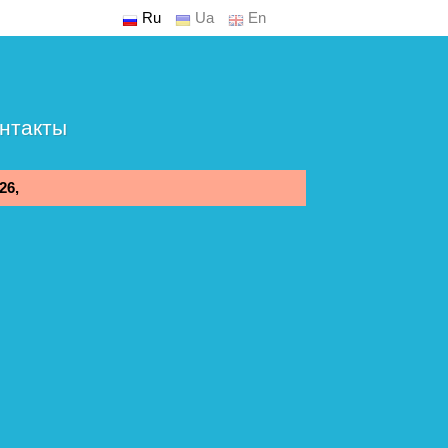
Ru
Ua
En
нтакты
26,