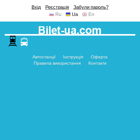
Вхід
Реєстрація
Забули пароль?
Ru
Ua
En
Автостанції
Інструкція
Оферта
Правила використання
Контакти