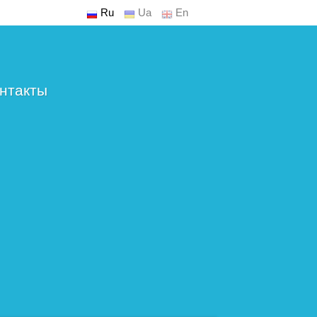
Ru
Ua
En
нтакты