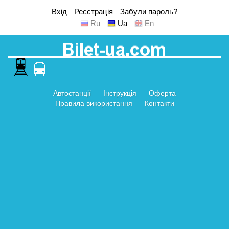
Вхід
Реєстрація
Забули пароль?
Ru
Ua
En
Автостанції
Інструкція
Оферта
Правила використання
Контакти