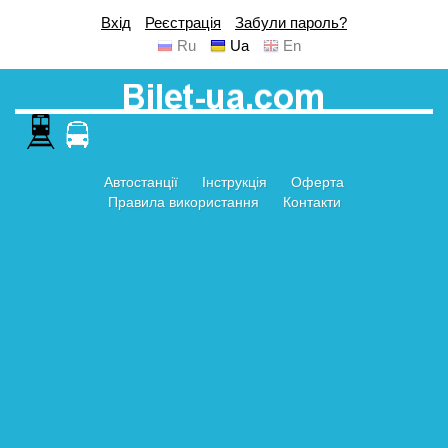
Вхід
Реєстрація
Забули пароль?
Ru
Ua
En
Автостанції
Інструкція
Оферта
Правила використання
Контакти