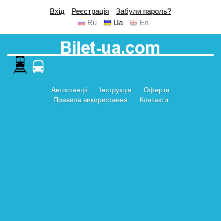
Вхід
Реєстрація
Забули пароль?
Ru
Ua
En
Автостанції
Інструкція
Оферта
Правила використання
Контакти