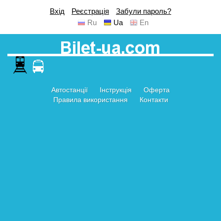
Вхід
Реєстрація
Забули пароль?
Ru
Ua
En
Автостанції
Інструкція
Оферта
Правила використання
Контакти