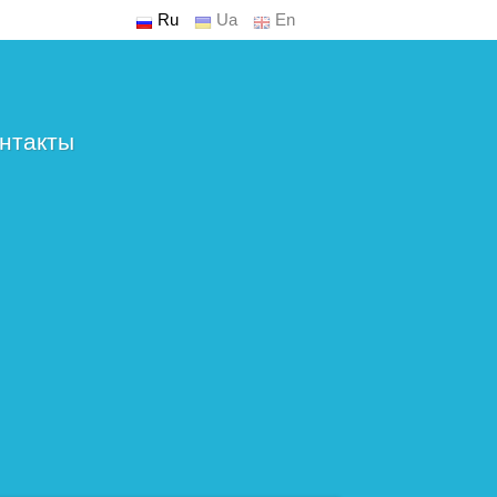
Ru
Ua
En
нтакты