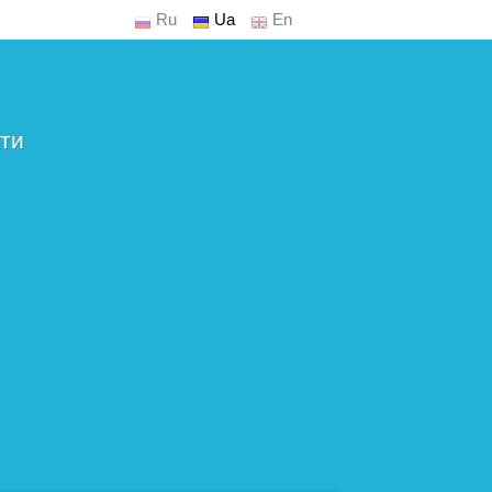
Ru
Ua
En
ти