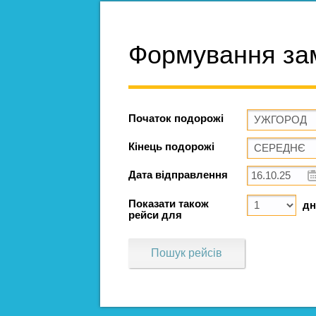
Формування за
Початок подорожі
Кінець подорожі
Дата відправлення
Показати також
дн
рейси для
Пошук рейсів