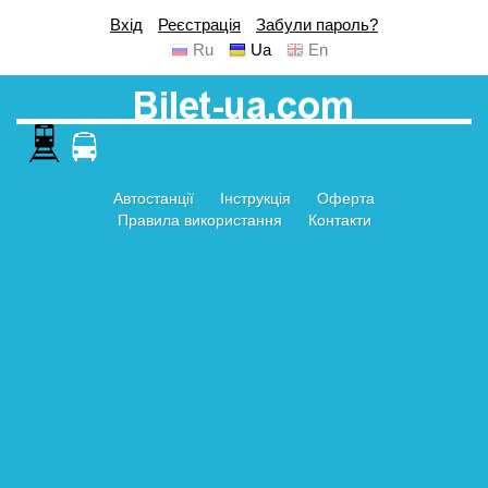
Вхід
Реєстрація
Забули пароль?
Ru
Ua
En
Автостанції
Інструкція
Оферта
Правила використання
Контакти