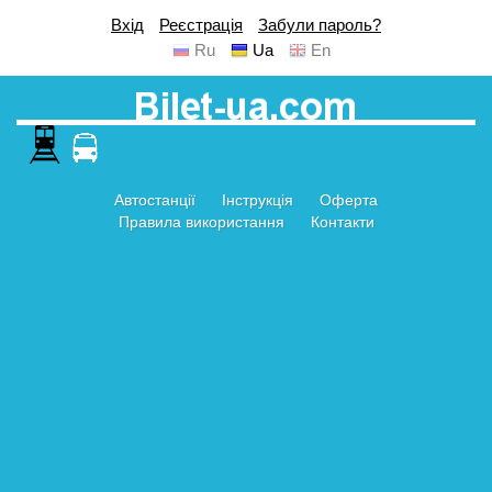
Вхід
Реєстрація
Забули пароль?
Ru
Ua
En
Автостанції
Інструкція
Оферта
Правила використання
Контакти