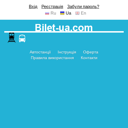
Вхід
Реєстрація
Забули пароль?
Ru
Ua
En
Автостанції
Інструкція
Оферта
Правила використання
Контакти