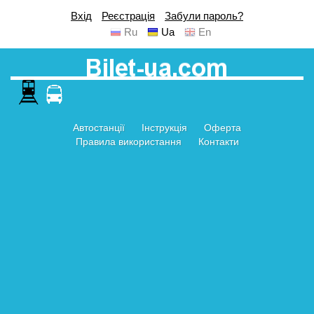
Вхід
Реєстрація
Забули пароль?
Ru
Ua
En
Автостанції
Інструкція
Оферта
Правила використання
Контакти