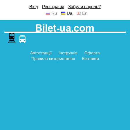
Вхід
Реєстрація
Забули пароль?
Ru
Ua
En
Автостанції
Інструкція
Оферта
Правила використання
Контакти