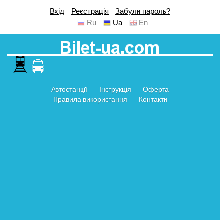
Вхід
Реєстрація
Забули пароль?
Ru
Ua
En
Автостанції
Інструкція
Оферта
Правила використання
Контакти