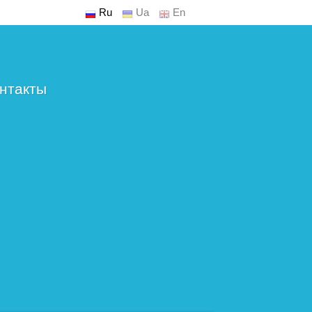
Ru
Ua
En
нтакты