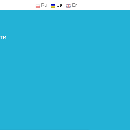
Ru
Ua
En
ти