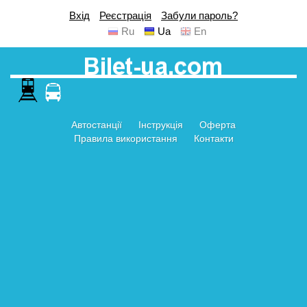
Вхід
Реєстрація
Забули пароль?
Ru
Ua
En
Автостанції
Інструкція
Оферта
Правила використання
Контакти