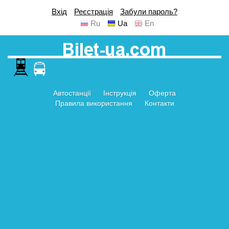
Вхід
Реєстрація
Забули пароль?
Ru
Ua
En
Автостанції
Інструкція
Оферта
Правила використання
Контакти