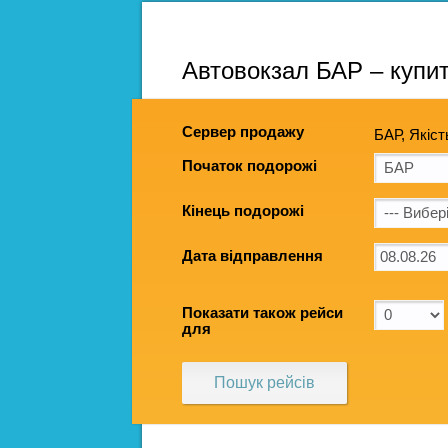
Автовокзал БАР – купит
Сервер продажу
БАР, Якіст
Початок подорожі
Кінець подорожі
Дата відправлення
Показати також рейси
для
Пошук рейсів