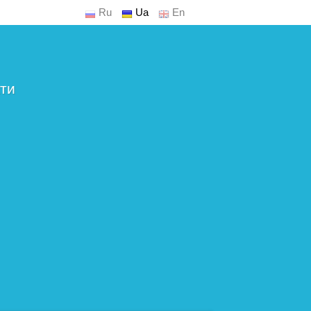
Ru
Ua
En
ти