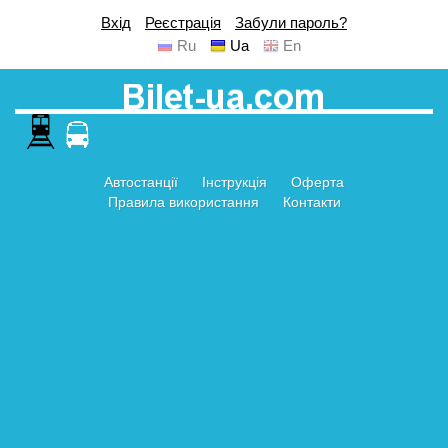
Вхід
Реєстрація
Забули пароль?
Ru
Ua
En
Автостанції
Інструкція
Оферта
Правила використання
Контакти