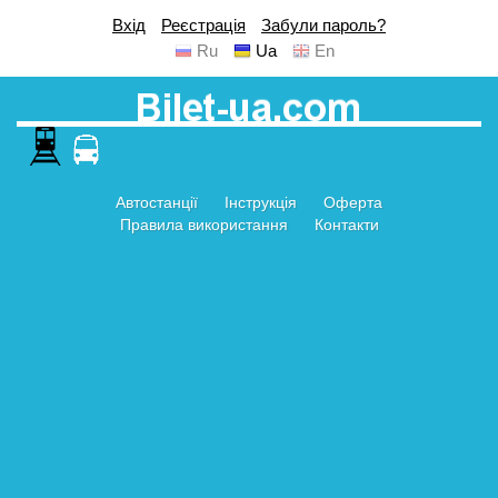
Вхід
Реєстрація
Забули пароль?
Ru
Ua
En
Автостанції
Інструкція
Оферта
Правила використання
Контакти