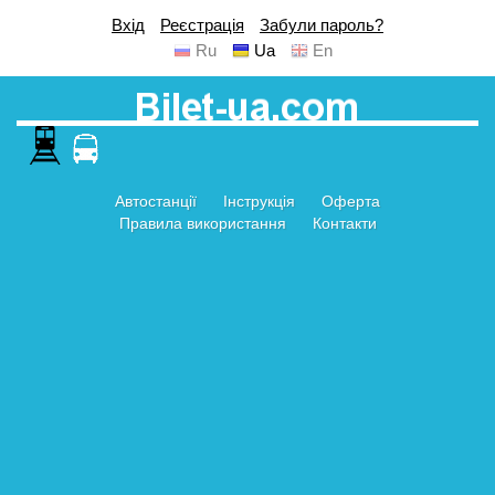
Вхід
Реєстрація
Забули пароль?
Ru
Ua
En
Автостанції
Інструкція
Оферта
Правила використання
Контакти