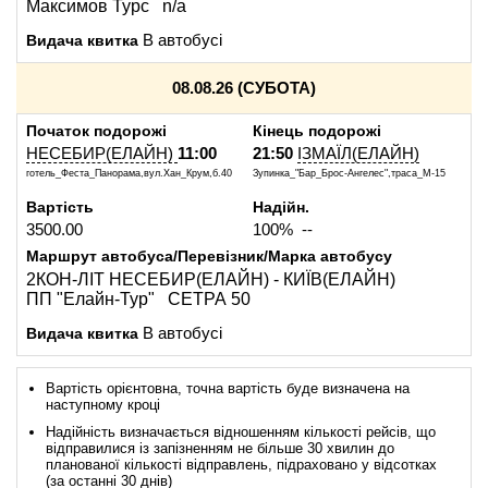
Максимов Турс n/a
Видача квитка
В автобусі
08.08.26 (СУБОТА)
Початок подорожі
Кінець подорожі
НЕСЕБИР(ЕЛАЙН)
11:00
21:50
ІЗМАЇЛ(ЕЛАЙН)
готель_Феста_Панорама,вул.Хан_Крум,б.40
Зупинка_"Бар_Брос-Ангелес",траса_М-15
Вартість
Надійн.
3500.00
100% --
Маршрут автобуса/Перевізник/Марка автобусу
2КОН-ЛІТ НЕСЕБИР(ЕЛАЙН) - КИЇВ(ЕЛАЙН)
ПП "Елайн-Тур" СЕТРА 50
Видача квитка
В автобусі
Вартість орієнтовна, точна вартість буде визначена на
наступному кроці
Надійність визначається відношенням кількості рейсів, що
відправилися із запізненням не більше 30 хвилин до
планованої кількості відправлень, підраховано у відсотках
(за останні 30 днів)