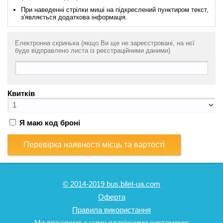
При наведенні стрілки миші на підкреслений пунктиром текст,
з'являється додаткова інформація.
Електронна скринька (якщо Ви ще не зареєстровані, на нєї
буде відправлено листа із реєстраційними даними)
Квитків
Я маю код броні
Перевірка наявності місць та вартості
© 2014-2019 bus.bilet-ua.com
Оферта
Правила використання
Ми працюємо з цими платіжними системами: