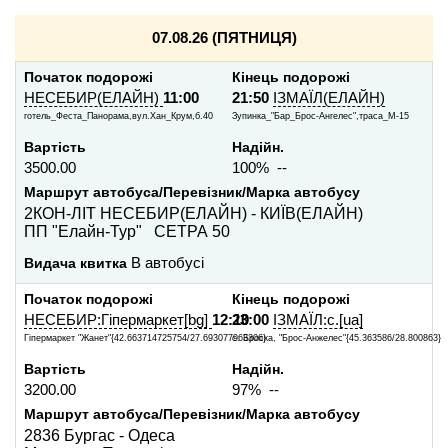
07.08.26 (ПЯТНИЦЯ)
Початок подорожі
Кінець подорожі
НЕСЕБИР(ЕЛАЙН)
11:00
21:50
ІЗМАЇЛ(ЕЛАЙН)
готель_Феста_Панорама,вул.Хан_Крум,б.40
Зупинка_"Бар_Брос-Ангелес",траса_М-15
Вартість
Надійн.
3500.00
100% --
Маршрут автобуса/Перевізник/Марка автобусу
2КОН-ЛІТ НЕСЕБИР(ЕЛАЙН) - КИЇВ(ЕЛАЙН)
ПП "Елайн-Тур" СЕТРА 50
Видача квитка
В автобусі
Початок подорожі
Кінець подорожі
НЕСЕБИР:Гіпермаркет[bg]
12:10
23:00
ІЗМАЇЛ:с.[ua]
Гіпермаркет "Жанет"{42.663714725754/27.693077963306}
с. Броска, "Брос-Анжелес"{45.363586/28.800863}
Вартість
Надійн.
3200.00
97% --
Маршрут автобуса/Перевізник/Марка автобусу
2836 Бургас - Одеса