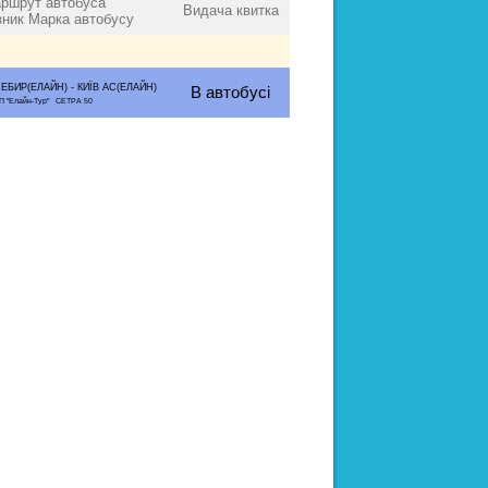
ршрут автобуса
Видача квитка
зник Марка автобусу
ЕБИР(ЕЛАЙН) - КИЇВ АС(ЕЛАЙН)
В автобусі
П "Елайн-Тур" СЕТРА 50