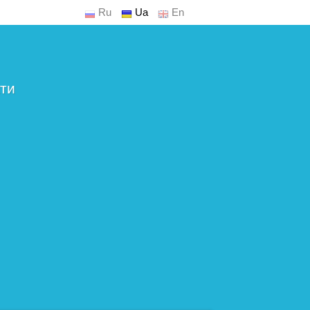
Ru
Ua
En
ти