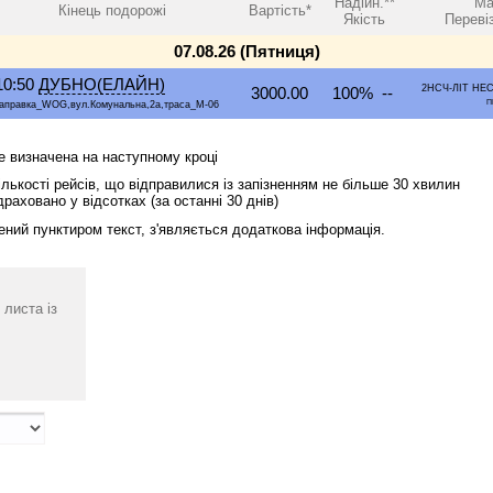
Надійн.**
Ма
Кінець подорожі
Вартість*
Якість
Переві
07.08.26 (Пятниця)
10:50
ДУБНО(ЕЛАЙН)
2НСЧ-ЛІТ НЕС
3000.00
100% --
П
аправка_WOG,вул.Комунальна,2а,траса_М-06
де визначена на наступному кроці
лькості рейсів, що відправилися із запізненням не більше 30 хвилин
драховано у відсотках (за останні 30 днів)
ений пунктиром текст, з'являється додаткова інформація.
 листа із