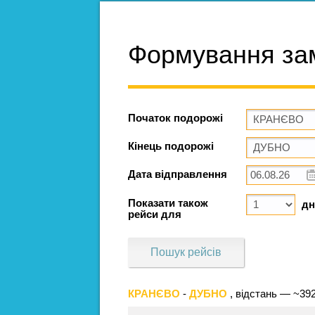
Формування за
Початок подорожі
Кінець подорожі
Дата відправлення
Показати також
дн
рейси для
Пошук рейсів
КРАНЄВО
-
ДУБНО
, відстань — ~39