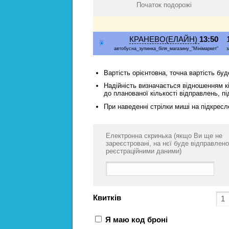
Початок подорожі
КРАНЕВО(ЕЛАЙН)
13:50
автобусна_зупинка_біля_магазину_"Мінімаркет"
з
Вартість орієнтовна, точна вартість бу
Надійність визначається відношенням кі
до планованої кількості відправлень, пі
При наведенні стрілки миші на підкресл
Електронна скринька (якщо Ви ще не
зареєстровані, на нєї буде відправлено
реєстраційними даними)
Квитків
Я маю код броні