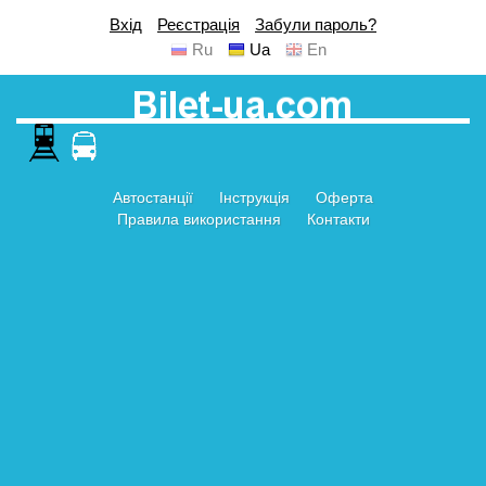
Вхід
Реєстрація
Забули пароль?
Ru
Ua
En
Автостанції
Інструкція
Оферта
Правила використання
Контакти