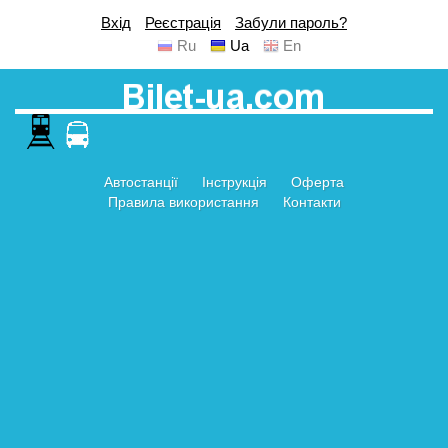
Вхід
Реєстрація
Забули пароль?
Ru
Ua
En
Автостанції
Інструкція
Оферта
Правила використання
Контакти