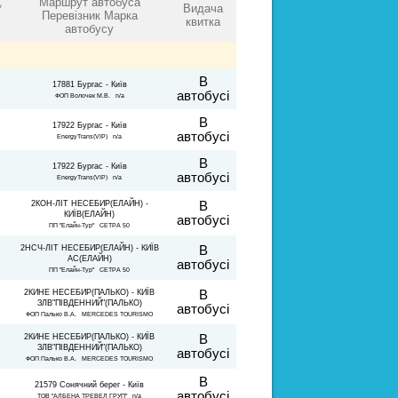
Маршрут автобуса
*
Видача
Перевізник Марка
квитка
автобусу
В
17881 Бургас - Київ
автобусі
ФОП Волочек М.В. n/a
В
17922 Бургас - Київ
автобусі
EnergyTrans(VIP) n/a
В
17922 Бургас - Київ
автобусі
EnergyTrans(VIP) n/a
2КОН-ЛІТ НЕСЕБИР(ЕЛАЙН) -
В
КИЇВ(ЕЛАЙН)
автобусі
ПП "Елайн-Тур" СЕТРА 50
2НСЧ-ЛІТ НЕСЕБИР(ЕЛАЙН) - КИЇВ
В
АС(ЕЛАЙН)
автобусі
ПП "Елайн-Тур" СЕТРА 50
2КИНЕ НЕСЕБИР(ПАЛЬКО) - КИЇВ
В
ЗЛВ"ПІВДЕННИЙ"(ПАЛЬКО)
автобусі
ФОП Палько В.А. MERCEDES TOURISMO
2КИНЕ НЕСЕБИР(ПАЛЬКО) - КИЇВ
В
ЗЛВ"ПІВДЕННИЙ"(ПАЛЬКО)
автобусі
ФОП Палько В.А. MERCEDES TOURISMO
В
21579 Сонячний берег - Київ
автобусі
ТОВ "АЛБЕНА ТРЕВЕЛ ГРУП" n/a