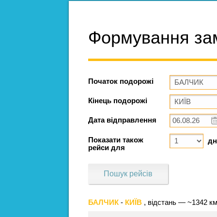
Формування за
Початок подорожі
Кінець подорожі
Дата відправлення
Показати також
дн
рейси для
Пошук рейсів
БАЛЧИК
-
КИЇВ
, відстань — ~1342 к