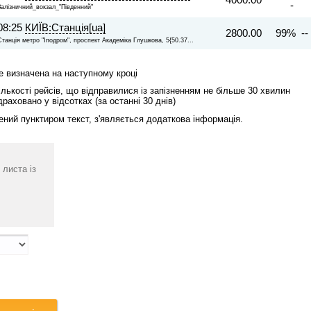
-
Залізничний_вокзал_"Південний"
08:25
КИЇВ:Станція[ua]
2800.00
99% --
Станція метро "Іподром", проспект Академіка Глушкова, 5{50.37...
де визначена на наступному кроці
лькості рейсів, що відправилися із запізненням не більше 30 хвилин
драховано у відсотках (за останні 30 днів)
ений пунктиром текст, з'являється додаткова інформація.
 листа із