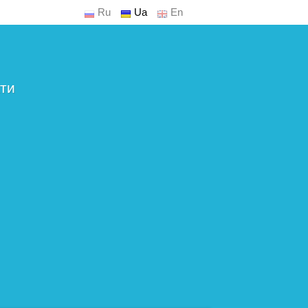
Ru
Ua
En
ти