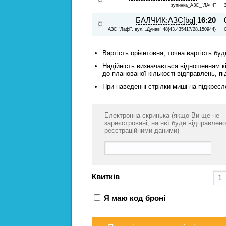
зупинка_АЗС_"ЛАФІ"
БАЛЧИК:АЗС[bg]
16:20
АЗС "Лафі", вул. „Дунав“ 48{43.435417/28.150944}
Вартість орієнтовна, точна вартість бу
Надійність визначається відношенням кі
до планованої кількості відправлень, пі
При наведенні стрілки миші на підкресл
Електронна скринька (якщо Ви ще не
зареєстровані, на нєї буде відправлено
реєстраційними даними)
Квитків
Я маю код броні