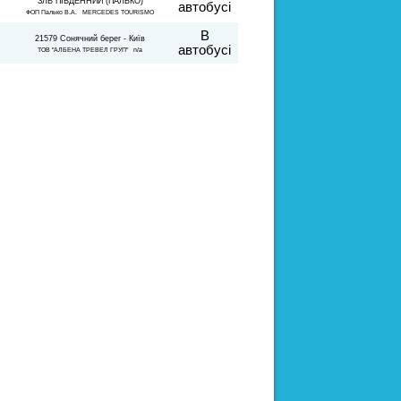
ЗЛВ"ПІВДЕННИЙ"(ПАЛЬКО)
автобусі
ФОП Палько В.А. MERCEDES TOURISMO
В
21579 Сонячний берег - Київ
автобусі
ТОВ "АЛБЕНА ТРЕВЕЛ ГРУП" n/a