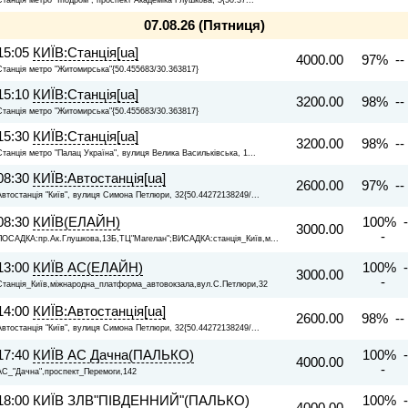
07.08.26 (Пятниця)
15:05
КИЇВ:Станція[ua]
4000.00
97% --
Станція метро "Житомирська"{50.455683/30.363817}
15:10
КИЇВ:Станція[ua]
3200.00
98% --
Станція метро "Житомирська"{50.455683/30.363817}
15:30
КИЇВ:Станція[ua]
3200.00
98% --
Станція метро "Палац Україна", вулиця Велика Васильківська, 1...
08:30
КИЇВ:Автостанція[ua]
2600.00
97% --
Автостанція "Київ", вулиця Симона Петлюри, 32{50.44272138249/...
08:30
КИЇВ(ЕЛАЙН)
100% -
3000.00
-
ПОСАДКА:пр.Ак.Глушкова,13Б,ТЦ"Магелан";ВИСАДКА:станція_Київ,м...
13:00
КИЇВ АС(ЕЛАЙН)
100% -
3000.00
-
Станція_Київ,міжнародна_платформа_автовокзала,вул.С.Петлюри,32
14:00
КИЇВ:Автостанція[ua]
2600.00
98% --
Автостанція "Київ", вулиця Симона Петлюри, 32{50.44272138249/...
17:40
КИЇВ АС Дачна(ПАЛЬКО)
100% -
4000.00
-
АС_"Дачна",проспект_Перемоги,142
18:00
КИЇВ ЗЛВ"ПІВДЕННИЙ"(ПАЛЬКО)
100% -
4000.00