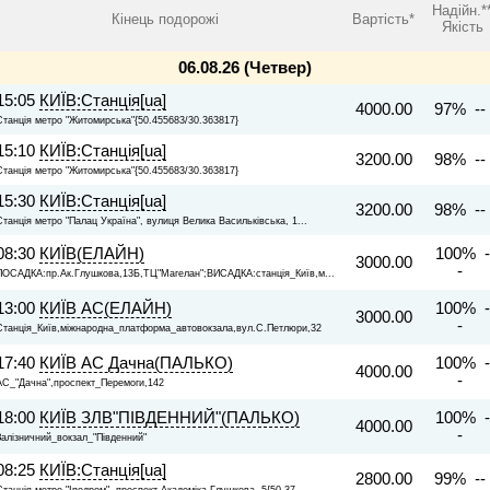
Надійн.*
Кінець подорожі
Вартість*
Якість
06.08.26 (Четвер)
15:05
КИЇВ:Станція[ua]
4000.00
97% --
Станція метро "Житомирська"{50.455683/30.363817}
15:10
КИЇВ:Станція[ua]
3200.00
98% --
Станція метро "Житомирська"{50.455683/30.363817}
15:30
КИЇВ:Станція[ua]
3200.00
98% --
Станція метро "Палац Україна", вулиця Велика Васильківська, 1...
08:30
КИЇВ(ЕЛАЙН)
100% -
3000.00
-
ПОСАДКА:пр.Ак.Глушкова,13Б,ТЦ"Магелан";ВИСАДКА:станція_Київ,м...
13:00
КИЇВ АС(ЕЛАЙН)
100% -
3000.00
-
Станція_Київ,міжнародна_платформа_автовокзала,вул.С.Петлюри,32
17:40
КИЇВ АС Дачна(ПАЛЬКО)
100% -
4000.00
-
АС_"Дачна",проспект_Перемоги,142
18:00
КИЇВ ЗЛВ"ПІВДЕННИЙ"(ПАЛЬКО)
100% -
4000.00
-
Залізничний_вокзал_"Південний"
08:25
КИЇВ:Станція[ua]
2800.00
99% --
Станція метро "Іподром", проспект Академіка Глушкова, 5{50.37...