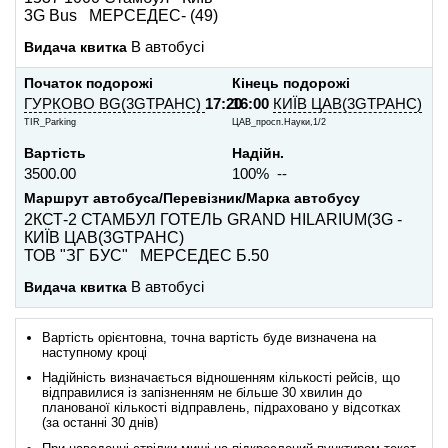
3G Bus МЕРСЕДЕС- (49)
Видача квитка
В автобусі
Початок подорожі
Кінець подорожі
ГУРКОВО BG(3GТРАНС)
17:20
16:00
КИЇВ ЦАВ(3GТРАНС)
TIR_Parking
ЦАВ_просп.Науки,1/2
Вартість
Надійн.
3500.00
100% --
Маршрут автобуса/Перевізник/Марка автобусу
2КСТ-2 СТАМБУЛ ГОТЕЛЬ GRAND HILARIUM(3G -
КИЇВ ЦАВ(3GТРАНС)
ТОВ "ЗГ БУС" МЕРСЕДЕС Б.50
Видача квитка
В автобусі
Вартість орієнтовна, точна вартість буде визначена на
наступному кроці
Надійність визначається відношенням кількості рейсів, що
відправилися із запізненням не більше 30 хвилин до
планованої кількості відправлень, підраховано у відсотках
(за останні 30 днів)