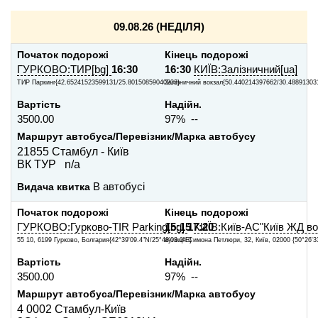
09.08.26 (НЕДIЛЯ)
Початок подорожі
Кінець подорожі
ГУРКОВО:ТИР[bg]
16:30
16:30
КИЇВ:Залізничний[ua]
ТИР Паркинг{42.65241523599131/25.80150859040233}
Залізничний вокзал{50.440214397662/30.48891303
Вартість
Надійн.
3500.00
97% --
Маршрут автобуса/Перевізник/Марка автобусу
21855 Стамбул - Київ
ВК ТУР n/a
Видача квитка
В автобусі
Початок подорожі
Кінець подорожі
ГУРКОВО:Гурково-TIR Parking[bg]
15:15
17:20
КИЇВ:Київ-АС"Київ ЖД во
55 10, 6199 Гурково, Болгария{42°39'09.4"N/25°48'03.0"E}
вулиця Симона Петлюри, 32, Київ, 02000 {50°26'33
Вартість
Надійн.
3500.00
97% --
Маршрут автобуса/Перевізник/Марка автобусу
4 0002 Стамбул-Київ