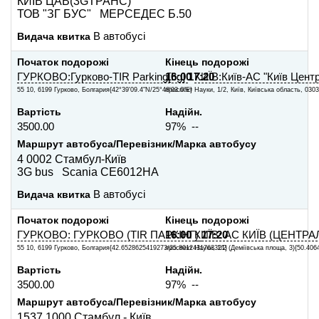
КИЇВ ЦАВ(3GТРАНС)
ТОВ "ЗГ БУС" МЕРСЕДЕС Б.50
Видача квитка
В автобусі
Початок подорожі
Кінець подорожі
ГУРКОВО:Гурково-TIR Parking[bg]
16:00
17:20
КИЇВ:Київ-АС "Київ Цент
55 10, 6199 Гурково, Болгария{42°39'09.4"N/25°48'03.0"E}
проспект Науки, 1/2, Київ, Київська область, 03039
Вартість
Надійн.
3500.00
97% --
Маршрут автобуса/Перевізник/Марка автобусу
4 0002 Стамбул-Київ
3G bus Scania СЕ6012НА
Видача квитка
В автобусі
Початок подорожі
Кінець подорожі
ГУРКОВО: ГУРКОВО (TIR ПАРКІНГ)
16:00
КИЇВ: АС КИЇВ (ЦЕНТР
17:20
55 10, 6199 Гурково, Болгария{42.6528625419273/25.8012431763321}
проспект Науки, 1/2 (Деміївська площа, 3){50.406
Вартість
Надійн.
3500.00
97% --
Маршрут автобуса/Перевізник/Марка автобусу
1537 1000 Стамбул - Київ