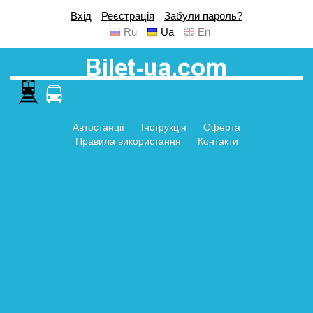
Вхід
Реєстрація
Забули пароль?
Ru
Ua
En
Автостанції
Інструкція
Оферта
Правила використання
Контакти