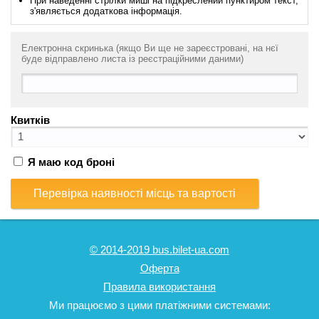
При наведенні стрілки миші на підкреслений пунктиром текст,
з'являється додаткова інформація.
Електронна скринька (якщо Ви ще не зареєстровані, на нєї
буде відправлено листа із реєстраційними даними)
Квитків
Я маю код броні
Перевірка наявності місць та вартості
© 2014-2019 bus.bilet-ua.com
Оферта
Правила використання
Ми працюємо з цими платіжними системами: