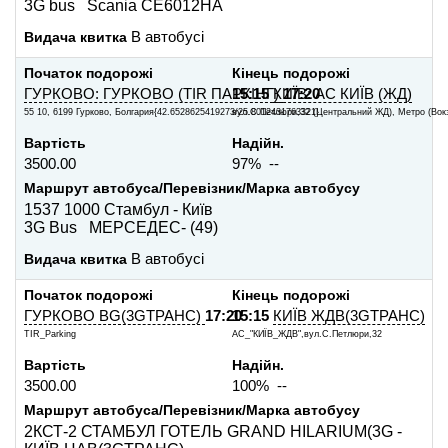
3G bus Scania СЕ6012НА
Видача квитка
В автобусі
Початок подорожі
Кінець подорожі
ГУРКОВО: ГУРКОВО (TIR ПАРКІНГ)
15:15
КИЇВ: АС КИЇВ (ЖД)
17:20
55 10, 6199 Гурково, Болгария{42.6528625419273/25.8012431763321}
вул.С.Петлюри,32 (Центральний ЖД), Метро (Вокз
Вартість
Надійн.
3500.00
97% --
Маршрут автобуса/Перевізник/Марка автобусу
1537 1000 Стамбул - Київ
3G Bus МЕРСЕДЕС- (49)
Видача квитка
В автобусі
Початок подорожі
Кінець подорожі
ГУРКОВО BG(3GТРАНС)
17:20
15:15
КИЇВ ЖДВ(3GТРАНС)
TIR_Parking
АС_"КИЇВ_ЖДВ",вул.С.Петлюри,32
Вартість
Надійн.
3500.00
100% --
Маршрут автобуса/Перевізник/Марка автобусу
2КСТ-2 СТАМБУЛ ГОТЕЛЬ GRAND HILARIUM(3G -